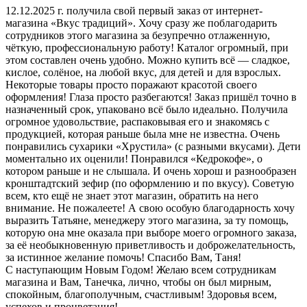
12.12.2025 г. получила свой первый заказ от интернет-
магазина «Вкус традиций». Хочу сразу же поблагодарить
сотрудников этого магазина за безупречно отлаженную,
чёткую, профессиональную работу! Каталог огромный, при
этом составлен очень удобно. Можно купить всё — сладкое,
кислое, солёное, на любой вкус, для детей и для взрослых.
Некоторые товары просто поражают красотой своего
оформления! Глаза просто разбегаются! Заказ пришёл точно в
назначенный срок, упаковано всё было идеально. Получила
огромное удовольствие, распаковывая его и знакомясь с
продукцией, которая раньше была мне не известна. Очень
понравились сухарики «Хрустила» (с разными вкусами). Дети
моментально их оценили! Понравился «Кедрокофе», о
котором раньше и не слышала. И очень хорош и разнообразен
кронштадтский зефир (по оформлению и по вкусу). Советую
всем, кто ещё не знает этот магазин, обратить на него
внимание. Не пожалеете! А свою особую благодарность хочу
выразить Татьяне, менеджеру этого магазина, за ту помощь,
которую она мне оказала при выборе моего огромного заказа,
за её необыкновенную приветливость и доброжелательность,
за истинное желание помочь! Спасибо Вам, Таня!
С наступающим Новым Годом! Желаю всем сотрудникам
магазина и Вам, Танечка, лично, чтобы он был мирным,
спокойным, благополучным, счастливым! Здоровья всем,
успехов и процветания!