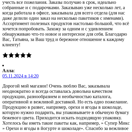
учесть все пожелания. Заказы получаю в срок, идеально
собранные и с подарочками. Заказываю уже несколько лет, а
когда работала в офисе, заказывала для всего отдела (для нас
даже делили один заказ на несколько пакетиков с именами).
Ассортимент полезных продуктов настолько большой, что всё
хочется попробовать. Захожу за одним и с удивлением
обнаруживаю что-то новое и интересное для себя. Благодарю
Вас, Татьяна, за Ваш труд и бережное отношение к каждому
клиенту!
Алла
:
05.11.2024 в 14:20
Дорогой мой магазин! Очень люблю Вас, заказывала
неоднократно и всегда оставалась довольна качеством
продукции, разнообразием и необычностью каталога,
оперативной и вежливой доставкой. Но есть одно пожелание.
Продукцию в развес, например, орехи и ягоды в шоколаде,
которую нужно подарить, вы упаковываете в обычную бумагу
бежевого цвета. Приходится искать подходящую упаковку.
Хотелось бы иметь такие пакеты как, например, » Супер Микс
» Орехи и ягоды в йогурте и шоколаде». Спасибо за вежливое