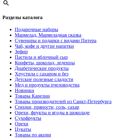
Разделы каталога
Подарочные наборы
Мармелад, Мармеладная сказка
Сувениры и подарки с видами Питера
Чай, кофе и другие напитки
Зефир
Пастила и яблочный сыр
Конфеты, шоколад, леденцы
Диабетические продукты
Хрустила с сахаром и без
Детские полезные сладости
Мед и продукты пчеловодства
Новинки
Товары Карелии
Товары производителей из Санкт-Петербурга
Специи, пряности, соль, сахар
Орехи, фрукты и ягоды в шоколаде
Сухофрукты
Орехи
Цукаты
Товары по акции