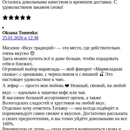
Остались довольными качеством и временем доставки. С
удовольствием закажем снова!
Oksana Tomenko
:
25.01.2026 в 12:38
Магазин «Вкус традиций» — это место, где действительно
очень вкусно 😍
Здесь можно купить всё и даже больше, чтобы порадовать
себя и близких.
Огромный выбор мармелада — мой фаворит «Мармеладная
сказка»: с орешками, с черносливом и с вишней 🍒 Это
настоящее удовольствие к чаю.
А зефир — просто моя любовь ❤️ Нежный, свежий, на любой
вкус — идеально к чашечке кофе или чая.
В магазине большой ассортимент орехов, а также
Вологодских сладостей и хрустиков на любой вкус.
Отдельно хочу отметить Татьяну — она всегда подберёт и
порекомендует самое свежее и вкусное. Достаточно рассказать
о своих предпочтениях, и вы точно уйдёте довольными на все
100%.
Рекомендую от души — сюда хочется возвращаться снова и