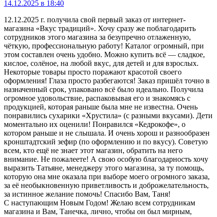
14.12.2025 в 18:40
12.12.2025 г. получила свой первый заказ от интернет-
магазина «Вкус традиций». Хочу сразу же поблагодарить
сотрудников этого магазина за безупречно отлаженную,
чёткую, профессиональную работу! Каталог огромный, при
этом составлен очень удобно. Можно купить всё — сладкое,
кислое, солёное, на любой вкус, для детей и для взрослых.
Некоторые товары просто поражают красотой своего
оформления! Глаза просто разбегаются! Заказ пришёл точно в
назначенный срок, упаковано всё было идеально. Получила
огромное удовольствие, распаковывая его и знакомясь с
продукцией, которая раньше была мне не известна. Очень
понравились сухарики «Хрустила» (с разными вкусами). Дети
моментально их оценили! Понравился «Кедрокофе», о
котором раньше и не слышала. И очень хорош и разнообразен
кронштадтский зефир (по оформлению и по вкусу). Советую
всем, кто ещё не знает этот магазин, обратить на него
внимание. Не пожалеете! А свою особую благодарность хочу
выразить Татьяне, менеджеру этого магазина, за ту помощь,
которую она мне оказала при выборе моего огромного заказа,
за её необыкновенную приветливость и доброжелательность,
за истинное желание помочь! Спасибо Вам, Таня!
С наступающим Новым Годом! Желаю всем сотрудникам
магазина и Вам, Танечка, лично, чтобы он был мирным,