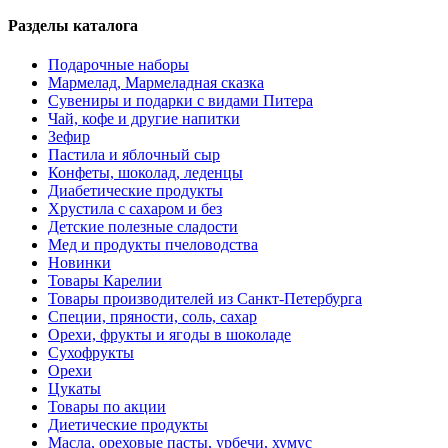
Разделы каталога
Подарочные наборы
Мармелад, Мармеладная сказка
Сувениры и подарки с видами Питера
Чай, кофе и другие напитки
Зефир
Пастила и яблочный сыр
Конфеты, шоколад, леденцы
Диабетические продукты
Хрустила с сахаром и без
Детские полезные сладости
Мед и продукты пчеловодства
Новинки
Товары Карелии
Товары производителей из Санкт-Петербурга
Специи, пряности, соль, сахар
Орехи, фрукты и ягоды в шоколаде
Сухофрукты
Орехи
Цукаты
Товары по акции
Диетические продукты
Масла, ореховые пасты, урбечи, хумус