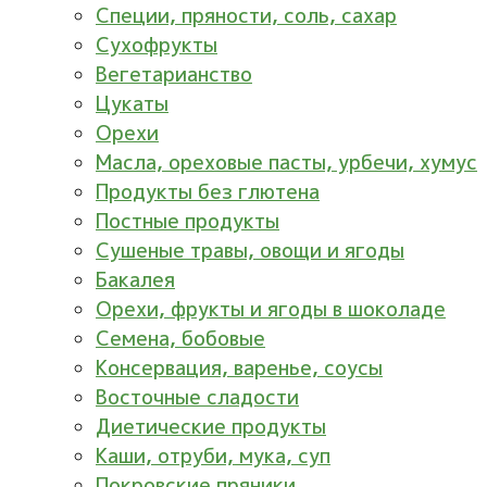
Специи, пряности, соль, сахар
Сухофрукты
Вегетарианство
Цукаты
Орехи
Масла, ореховые пасты, урбечи, хумус
Продукты без глютена
Постные продукты
Сушеные травы, овощи и ягоды
Бакалея
Орехи, фрукты и ягоды в шоколаде
Семена, бобовые
Консервация, варенье, соусы
Восточные сладости
Диетические продукты
Каши, отруби, мука, суп
Покровские пряники