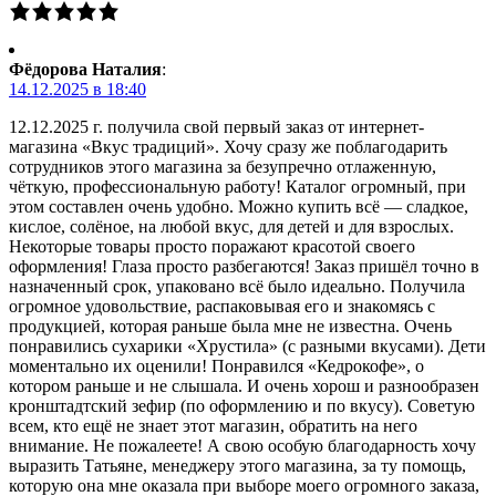
Фёдорова Наталия
:
14.12.2025 в 18:40
12.12.2025 г. получила свой первый заказ от интернет-
магазина «Вкус традиций». Хочу сразу же поблагодарить
сотрудников этого магазина за безупречно отлаженную,
чёткую, профессиональную работу! Каталог огромный, при
этом составлен очень удобно. Можно купить всё — сладкое,
кислое, солёное, на любой вкус, для детей и для взрослых.
Некоторые товары просто поражают красотой своего
оформления! Глаза просто разбегаются! Заказ пришёл точно в
назначенный срок, упаковано всё было идеально. Получила
огромное удовольствие, распаковывая его и знакомясь с
продукцией, которая раньше была мне не известна. Очень
понравились сухарики «Хрустила» (с разными вкусами). Дети
моментально их оценили! Понравился «Кедрокофе», о
котором раньше и не слышала. И очень хорош и разнообразен
кронштадтский зефир (по оформлению и по вкусу). Советую
всем, кто ещё не знает этот магазин, обратить на него
внимание. Не пожалеете! А свою особую благодарность хочу
выразить Татьяне, менеджеру этого магазина, за ту помощь,
которую она мне оказала при выборе моего огромного заказа,