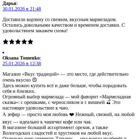
Дарья
:
30.01.2026 в 21:48
Доставили корзину со свежим, вкусным мармеладом.
Остались довольными качеством и временем доставки. С
удовольствием закажем снова!
Oksana Tomenko
:
25.01.2026 в 12:38
Магазин «Вкус традиций» — это место, где действительно
очень вкусно 😍
Здесь можно купить всё и даже больше, чтобы порадовать
себя и близких.
Огромный выбор мармелада — мой фаворит «Мармеладная
сказка»: с орешками, с черносливом и с вишней 🍒 Это
настоящее удовольствие к чаю.
А зефир — просто моя любовь ❤️ Нежный, свежий, на любой
вкус — идеально к чашечке кофе или чая.
В магазине большой ассортимент орехов, а также
Вологодских сладостей и хрустиков на любой вкус.
Отдельно хочу отметить Татьяну — она всегда подберёт и