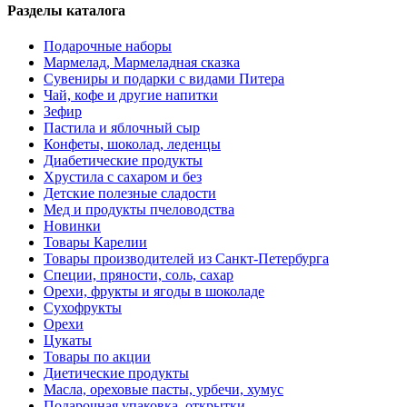
Разделы каталога
Подарочные наборы
Мармелад, Мармеладная сказка
Сувениры и подарки с видами Питера
Чай, кофе и другие напитки
Зефир
Пастила и яблочный сыр
Конфеты, шоколад, леденцы
Диабетические продукты
Хрустила с сахаром и без
Детские полезные сладости
Мед и продукты пчеловодства
Новинки
Товары Карелии
Товары производителей из Санкт-Петербурга
Специи, пряности, соль, сахар
Орехи, фрукты и ягоды в шоколаде
Сухофрукты
Орехи
Цукаты
Товары по акции
Диетические продукты
Масла, ореховые пасты, урбечи, хумус
Подарочная упаковка, открытки