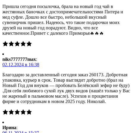
Пришла сегодня посылочка, брала на новый год чай в
жестянных баночках с достопримечательностями Питера и
мед суфле. Дошло все быстро, небольшой вкусный
сувенирчик пришел. Надеюсь, что такие подарочки моих
друзей на новый год порадуют. Видно, что все
качественное.Привет с далекого Приморья🔥🔥🔥
niks7777777max
:
02.12.2024 в 16:38
Благодарю за доставленный сегодня заказ 260173. Добротная
упаковка, курьер в срок. Товар выглядит добротно (брал на
Новый Год для внуков — пробовать Белёвский зефир не буду)
.Для себя любимого сухой лук двух видов (нашёл только у Вас
не жареный в пальмовом масле). Успехов и процветания
фирме и сотрудникам в новом 2025 году. Николай.
Ирина
:
06.11.2024 в 15:27