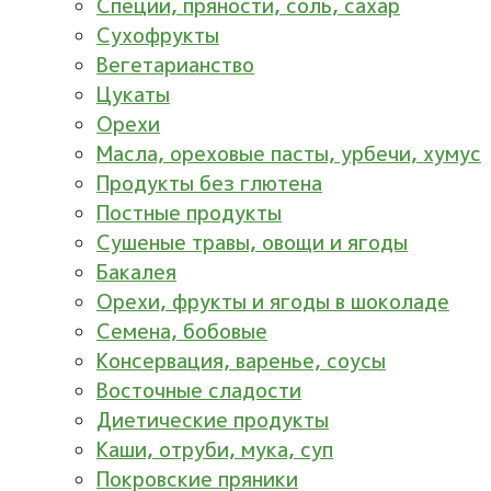
Специи, пряности, соль, сахар
Сухофрукты
Вегетарианство
Цукаты
Орехи
Масла, ореховые пасты, урбечи, хумус
Продукты без глютена
Постные продукты
Сушеные травы, овощи и ягоды
Бакалея
Орехи, фрукты и ягоды в шоколаде
Семена, бобовые
Консервация, варенье, соусы
Восточные сладости
Диетические продукты
Каши, отруби, мука, суп
Покровские пряники