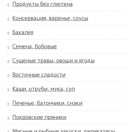
Продукты без глютена
Консервация, варенье, соусы
Бакалея
Семена, бобовые
Сушеные травы, овощи и ягоды
Восточные сладости
Каши, отруби, мука, суп
Печенье, батончики, снэки
Покровские пряники
Мясные и рыбные закуски, деликатесы