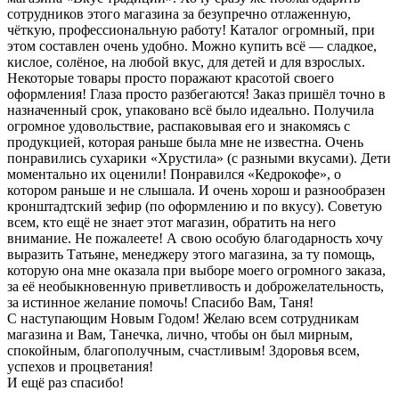
сотрудников этого магазина за безупречно отлаженную,
чёткую, профессиональную работу! Каталог огромный, при
этом составлен очень удобно. Можно купить всё — сладкое,
кислое, солёное, на любой вкус, для детей и для взрослых.
Некоторые товары просто поражают красотой своего
оформления! Глаза просто разбегаются! Заказ пришёл точно в
назначенный срок, упаковано всё было идеально. Получила
огромное удовольствие, распаковывая его и знакомясь с
продукцией, которая раньше была мне не известна. Очень
понравились сухарики «Хрустила» (с разными вкусами). Дети
моментально их оценили! Понравился «Кедрокофе», о
котором раньше и не слышала. И очень хорош и разнообразен
кронштадтский зефир (по оформлению и по вкусу). Советую
всем, кто ещё не знает этот магазин, обратить на него
внимание. Не пожалеете! А свою особую благодарность хочу
выразить Татьяне, менеджеру этого магазина, за ту помощь,
которую она мне оказала при выборе моего огромного заказа,
за её необыкновенную приветливость и доброжелательность,
за истинное желание помочь! Спасибо Вам, Таня!
С наступающим Новым Годом! Желаю всем сотрудникам
магазина и Вам, Танечка, лично, чтобы он был мирным,
спокойным, благополучным, счастливым! Здоровья всем,
успехов и процветания!
И ещё раз спасибо!