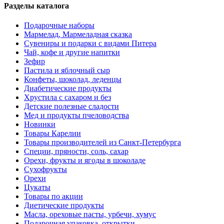
Разделы каталога
Подарочные наборы
Мармелад, Мармеладная сказка
Сувениры и подарки с видами Питера
Чай, кофе и другие напитки
Зефир
Пастила и яблочный сыр
Конфеты, шоколад, леденцы
Диабетические продукты
Хрустила с сахаром и без
Детские полезные сладости
Мед и продукты пчеловодства
Новинки
Товары Карелии
Товары производителей из Санкт-Петербурга
Специи, пряности, соль, сахар
Орехи, фрукты и ягоды в шоколаде
Сухофрукты
Орехи
Цукаты
Товары по акции
Диетические продукты
Масла, ореховые пасты, урбечи, хумус
Подарочная упаковка, открытки