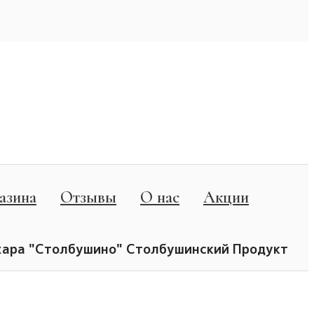
азина
Отзывы
О нас
Акции
хара "Столбушино" Столбушинский Продукт