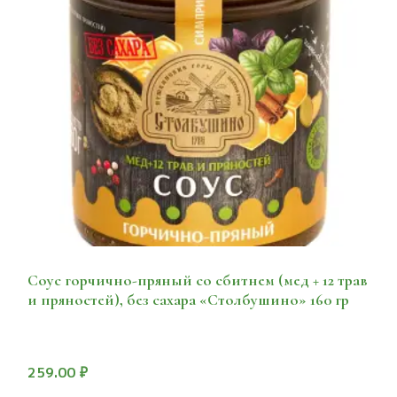
Соус горчично-пряный со сбитнем (мед + 12 трав
и пряностей), без сахара «Столбушино» 160 гр
259.00
₽