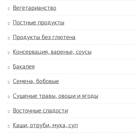
Вегетарианство
Постные продукты
Продукты без глютена
Консервация, варенье, соусы
Бакалея
Семена, бобовые
Сушеные травы, овощи и ягоды
Восточные сладости
Каши, отруби, мука, суп