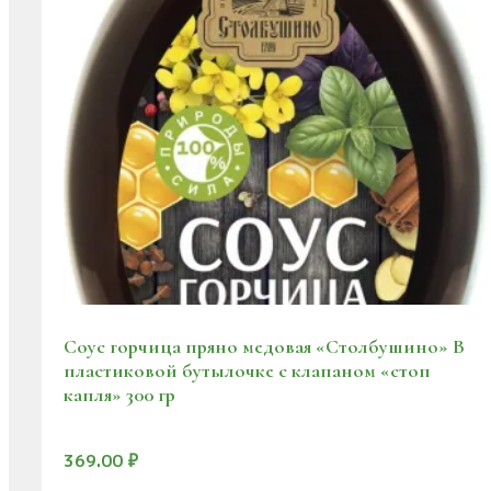
Соус горчица пряно медовая «Столбушино» В
пластиковой бутылочке с клапаном «стоп
капля» 300 гр
369.00
₽