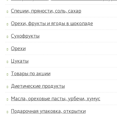
Специи, пряности, соль, сахар
Орехи, фрукты и ягоды в шоколаде
Сухофрукты
Орехи
Цукаты
Товары по акции
Диетические продукты
Масла, ореховые пасты, урбечи, хумус
Подарочная упаковка, открытки