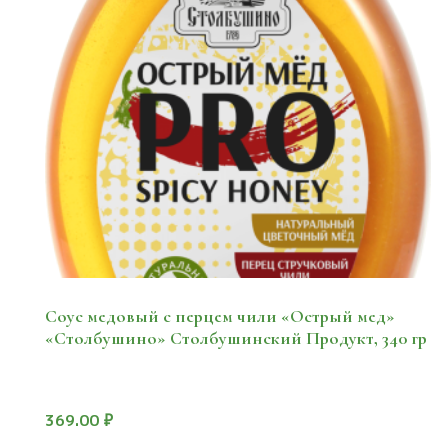
Соус медовый с перцем чили «Острый мед»
«Столбушино» Столбушинский Продукт, 340 гр
369.00
₽