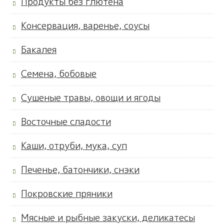
Продукты без глютена
Консервация, варенье, соусы
Бакалея
Семена, бобовые
Сушеные травы, овощи и ягоды
Восточные сладости
Каши, отруби, мука, суп
Печенье, батончики, снэки
Покровские пряники
Мясные и рыбные закуски, деликатесы