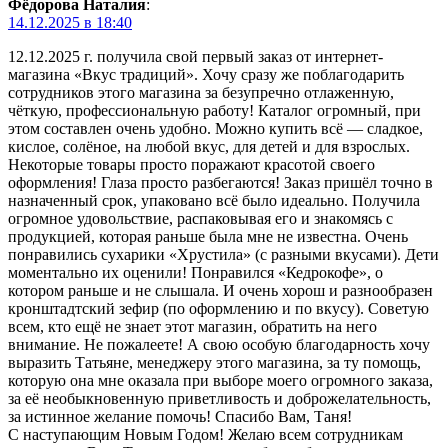
Фёдорова Наталия
:
14.12.2025 в 18:40
12.12.2025 г. получила свой первый заказ от интернет-
магазина «Вкус традиций». Хочу сразу же поблагодарить
сотрудников этого магазина за безупречно отлаженную,
чёткую, профессиональную работу! Каталог огромный, при
этом составлен очень удобно. Можно купить всё — сладкое,
кислое, солёное, на любой вкус, для детей и для взрослых.
Некоторые товары просто поражают красотой своего
оформления! Глаза просто разбегаются! Заказ пришёл точно в
назначенный срок, упаковано всё было идеально. Получила
огромное удовольствие, распаковывая его и знакомясь с
продукцией, которая раньше была мне не известна. Очень
понравились сухарики «Хрустила» (с разными вкусами). Дети
моментально их оценили! Понравился «Кедрокофе», о
котором раньше и не слышала. И очень хорош и разнообразен
кронштадтский зефир (по оформлению и по вкусу). Советую
всем, кто ещё не знает этот магазин, обратить на него
внимание. Не пожалеете! А свою особую благодарность хочу
выразить Татьяне, менеджеру этого магазина, за ту помощь,
которую она мне оказала при выборе моего огромного заказа,
за её необыкновенную приветливость и доброжелательность,
за истинное желание помочь! Спасибо Вам, Таня!
С наступающим Новым Годом! Желаю всем сотрудникам