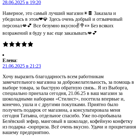
28.06.2025 в 19:20
Наверное, это самый лучший магазин☀🍫 Заказала и
убедилась в этом❤💎 Здесь очень добрый и отзывчивый
персонал💋💕 Все безумно вкусно✌🍭🍬 Без всяких
возражений я буду у вас еще заказывать💋💕
Елена
:
21.06.2025 в 21:23
Хочу выразить благодарность всем работникам
замечательного магазина за доброжелательность, за помощь в
выборе товара, за быструю обратную связь.. Я из Выборга,
специально приехала сегодня, 21.06.25 в ваш магазин за
шоколадными наборами «Стилист», посетила впервые и,
конечно, ушла и с другими покупками. Приятно было
получить подарок от магазина, а консультировала меня
сегодня Татьяна, отдельное спасибо. Уже по-пробывала
Белёвский зефир, манговый в шоколаде, кофейную конфетку
из подарка -сюрприза. Всё очень вкусно. Удачи и процветания
вашему предприятию.