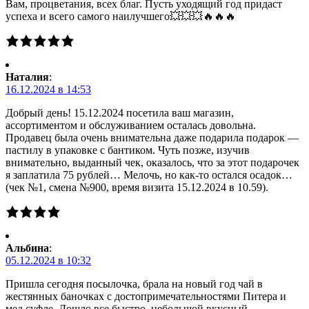
Вам, процветания, всех благ. Пусть уходящий год придаст
успеха и всего самого наилучшего💥💥💥🔥🔥🔥
Наталия
:
16.12.2024 в 14:53
Добрый день! 15.12.2024 посетила ваш магазин,
ассортиментом и обслуживанием осталась довольна.
Продавец была очень внимательна даже подарила подарок —
пастилу в упаковке с бантиком. Чуть позже, изучив
внимательно, выданный чек, оказалось, что за этот подарочек
я заплатила 75 рублей… Мелочь, но как-то остался осадок…
(чек №1, смена №900, время визита 15.12.2024 в 10.59).
Альбина
:
05.12.2024 в 10:32
Пришла сегодня посылочка, брала на новый год чай в
жестянных баночках с достопримечательностями Питера и
мед суфле. Дошло все быстро, небольшой вкусный