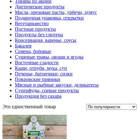
Товары по акции
Диетические продукты
Масла, ореховые пасты, урбечи, хумус
Подарочная упаковка, открытки
Вегетарианство
Постные продукты
Продукты без глютена
Консервация, варенье, соусы
Бакалея
Семена, бобовые
Сушеные травы, овощи и ягоды
Восточные сладости
Каши, отруби, мука, суп
Печенье, батончики, снэки
Покровские пряники
Мясные и рыбные закуски, деликатесы
Суперфуды, соевые продукты
Продукция без сахара
Это единственный товар