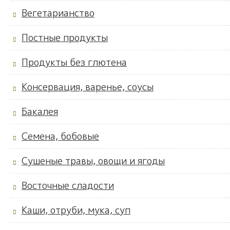
Вегетарианство
Постные продукты
Продукты без глютена
Консервация, варенье, соусы
Бакалея
Семена, бобовые
Сушеные травы, овощи и ягоды
Восточные сладости
Каши, отруби, мука, суп