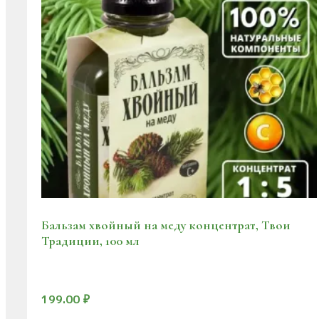
Бальзам хвойный на меду концентрат, Твои
Традиции, 100 мл
199.00
₽