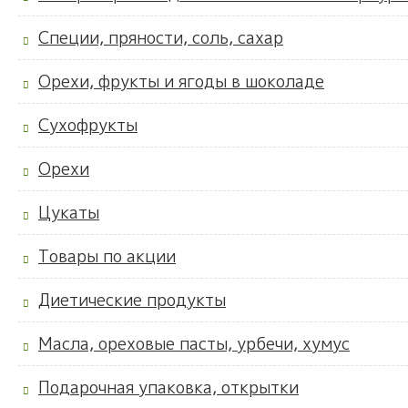
Специи, пряности, соль, сахар
Орехи, фрукты и ягоды в шоколаде
Сухофрукты
Орехи
Цукаты
Товары по акции
Диетические продукты
Масла, ореховые пасты, урбечи, хумус
Подарочная упаковка, открытки