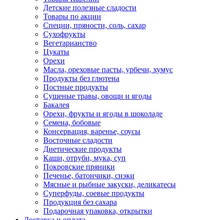
Детские полезные сладости
Товары по акции
Специи, пряности, соль, сахар
Сухофрукты
Вегетарианство
Цукаты
Орехи
Масла, ореховые пасты, урбечи, хумус
Продукты без глютена
Постные продукты
Сушеные травы, овощи и ягоды
Бакалея
Орехи, фрукты и ягоды в шоколаде
Семена, бобовые
Консервация, варенье, соусы
Восточные сладости
Диетические продукты
Каши, отруби, мука, суп
Покровские пряники
Печенье, батончики, снэки
Мясные и рыбные закуски, деликатесы
Суперфуды, соевые продукты
Продукция без сахара
Подарочная упаковка, открытки
Доставка и оплата