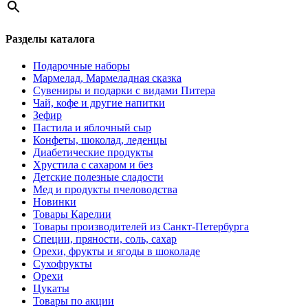
Разделы каталога
Подарочные наборы
Мармелад, Мармеладная сказка
Сувениры и подарки с видами Питера
Чай, кофе и другие напитки
Зефир
Пастила и яблочный сыр
Конфеты, шоколад, леденцы
Диабетические продукты
Хрустила с сахаром и без
Детские полезные сладости
Мед и продукты пчеловодства
Новинки
Товары Карелии
Товары производителей из Санкт-Петербурга
Специи, пряности, соль, сахар
Орехи, фрукты и ягоды в шоколаде
Сухофрукты
Орехи
Цукаты
Товары по акции